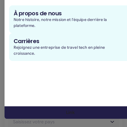
À propos de nous
Numéro de téléphone *
Notre histoire, notre mission et l'équipe derrière la
plateforme.
Carrières
Entreprise *
Rejoignez une entreprise de travel tech en pleine
croissance.
E-mail d'entreprise *
Pays *
Link