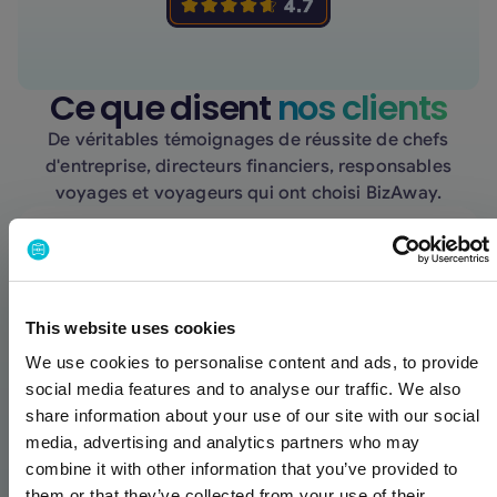
Ce que disent
nos clients
De véritables témoignages de réussite de chefs
d'entreprise, directeurs financiers, responsables
voyages et voyageurs qui ont choisi BizAway.
« Derrière le chat, il n'y a pas de chatbot : il y
This website uses cookies
a une vraie personne qui lit votre demande et
We use cookies to personalise content and ads, to provide
résout le problème en 3 à 4 minutes. »
social media features and to analyse our traffic. We also
share information about your use of our site with our social
media, advertising and analytics partners who may
combine it with other information that you’ve provided to
them or that they’ve collected from your use of their