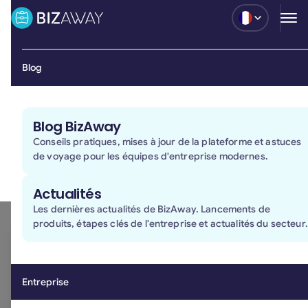
Clients
Blog
Une meilleure façon de gérer les voyages d'affaires
Parlez à un expert BizAway pour découvrir comment
nous aidons les entreprises à gérer leurs voyages
Blog BizAway
d'affaires avec plus de contrôle, de flexibilité et de
Conseils pratiques, mises à jour de la plateforme et astuces
tranquillité d'esprit. Ensemble, nous explorerons la
de voyage pour les équipes d'entreprise modernes.
configuration qui correspond le mieux à vos flux de
travail, à vos politiques de voyage et à vos besoins
Actualités
opérationnels.
Les dernières actualités de BizAway. Lancements de
produits, étapes clés de l'entreprise et actualités du secteur.
Prénom et Nom*
Entreprise