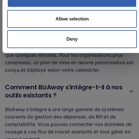
d'experts en voyages expérimentés qui interviennent
lorsque les choses ne se passent pas comme prévu.
Allow selection
Combien de temps faut-il pour
l'intégration et le démarrage ?
Deny
Pour les petites entreprises, la configuration ne prend
que quelques minutes. Pour les organisations plus
complexes, un plan de mise en œuvre personnalisé est
conçu et déployé selon votre calendrier.
Comment BizAway s'intègre-t-il à nos
outils existants ?
BizAway s'intègre à une large gamme de systèmes
courants de gestion des dépenses, de RH et de
comptabilité. Vous pouvez connecter vos données de
voyage à vos flux de travail existants et tout gérer en