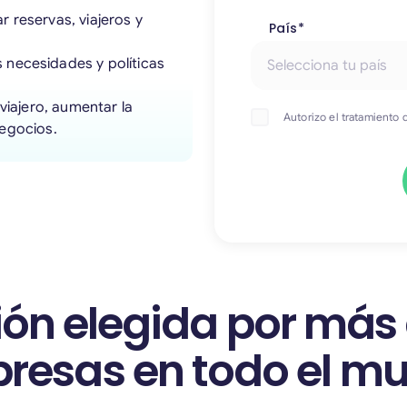
 reservas, viajeros y
País*
necesidades y políticas
viajero, aumentar la
Autorizo el tratamiento
negocios.
ión elegida por más
resas en todo el m