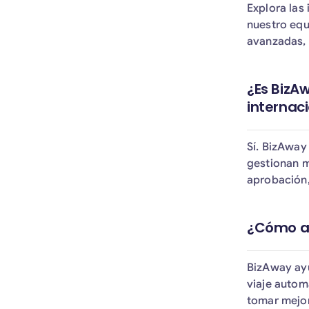
Explora las
nuestro equ
avanzadas, 
¿Es BizA
internac
Sí. BizAway
gestionan m
aprobación,
¿Cómo ay
BizAway ayu
viaje autom
tomar mejor