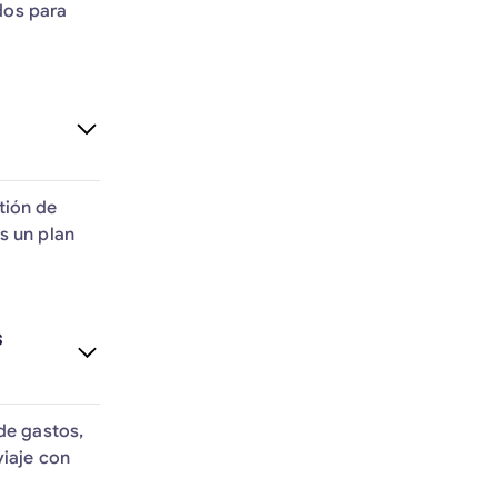
dos para
tión de
s un plan
s
de gastos,
viaje con