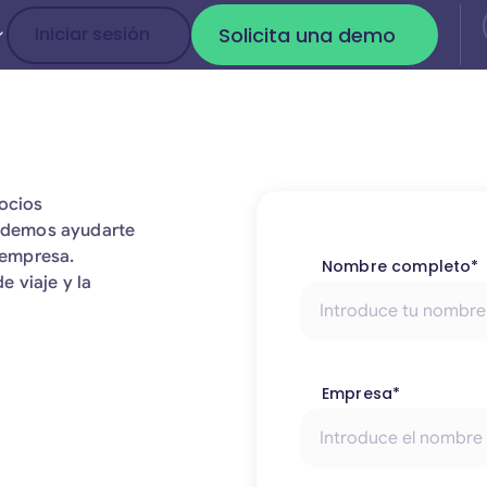
Solicita una demo
Iniciar sesión
Iniciar sesión
Solicita una dem
gocios
odemos ayudarte
u empresa.
Nombre completo*
 viaje y la
Empresa*