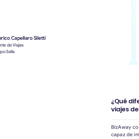
o Capellaro Siletti
de Viajes
Sella
¿Qué dif
viajes d
BizAway com
capaz de in