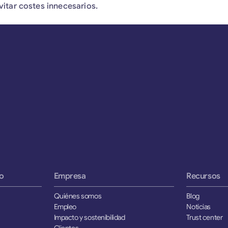
vitar costes innecesarios.
Pie de pá
o
Empresa
Recursos
Quiénes somos
Blog
Empleo
Noticias
Impacto y sostenibilidad
Trust center