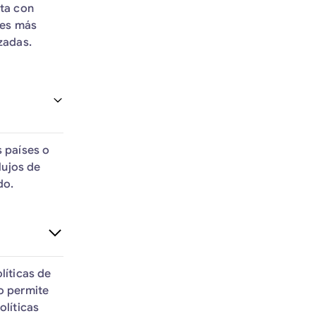
cta con
des más
zadas.
s países o
lujos de
do.
líticas de
o permite
olíticas