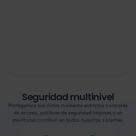
andén o cancelaciones.
Ya no tendrás que consultar horarios
manualmente ni enterarte de incidencias
solo al llegar a la estación: recibirás
correos electrónicos puntuales con toda la
información necesaria, incluidos horarios
actualizados y posibles alternativas, para
que puedas adaptar tus planes de viaje con
total tranquilidad.
Seguridad multinivel
Protegemos sus datos mediante estrictos controles
de acceso, políticas de seguridad internas y un
monitoreo continuo en todos nuestros sistemas.