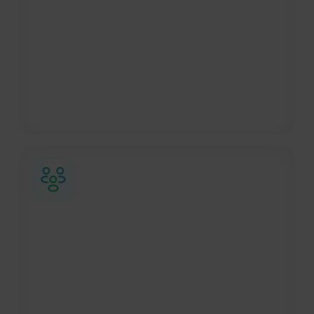
precisos. Esto ayuda a reducir el tiempo
dedicado a navegar entre categorías y
parámetros manuales, ofreciéndote un
acceso más rápido a opciones de
alojamiento que se ajustan a tus
necesidades de viaje.
Actualizaciones en tiempo real
Bizzy monitoriza constantemente datos en
directo de múltiples operadores
ferroviarios y te envía inmediatamente
notificaciones sobre retrasos, cambios de