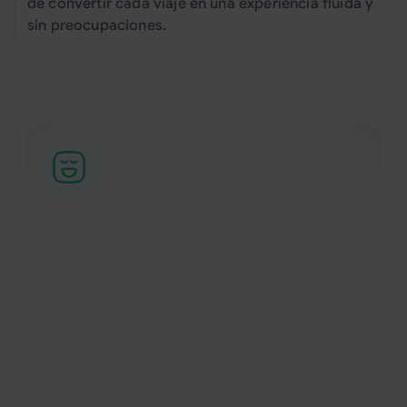
de convertir cada viaje en una experiencia fluida y
sin preocupaciones.
Cosas que Bizzy
puede ayudarte con
Conserje personal
izzy te acompaña como un verdadero
asistente personal, recomendándote los
mejores restaurantes, espacios fitness y
lugares cerca de tu alojamiento. Gracias a
su integración con Google Maps y a filtros
inteligentes diseñados para viajeros de
negocios, recibes sugerencias precisas y