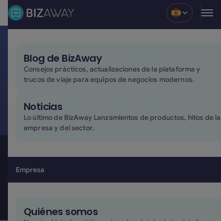
Blog
Blog de BizAway
Bizzy: el
asistente de IA
Consejos prácticos, actualizaciones de la plataforma y
que transforma tus viajes
trucos de viaje para equipos de negocios modernos.
de negocios
Noticias
Lo último de BizAway Lanzamientos de productos, hitos de la
Planifica y gestiona viajes más rápido con un asistente
empresa y del sector.
que te ayuda a encontrar las opciones adecuadas,
reduce el trabajo manual y te acompaña durante todo
tu viaje.
Empresa
Solicita una demo
Solicita una demo
Quiénes somos