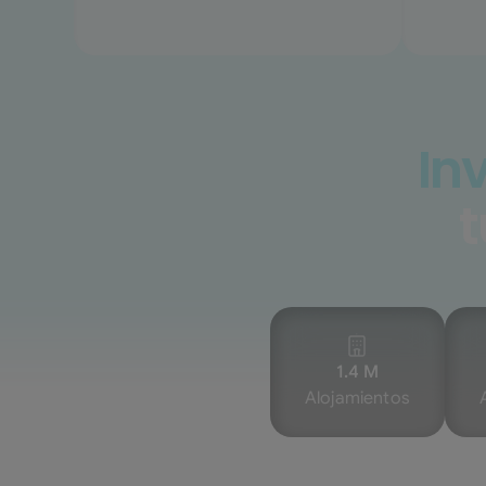
In
t
1.4 M
Alojamientos