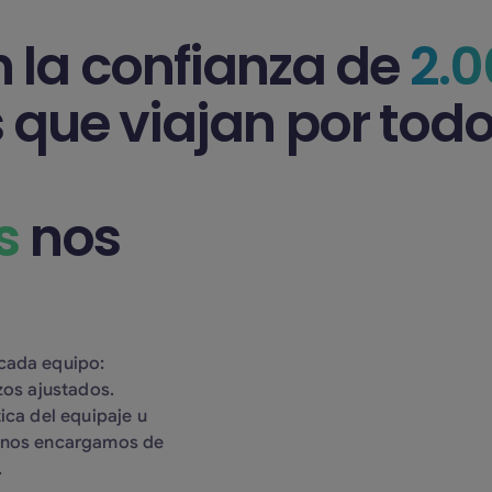
 la confianza de
2.
que viajan por tod
s
nos
cada equipo:
zos ajustados.
ica del equipaje u
s nos encargamos de
.