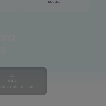
costos
ara
os
300+
 de alquiler de coches