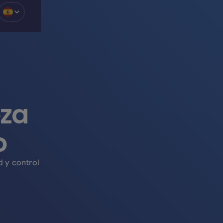
o
eza
o
d y control