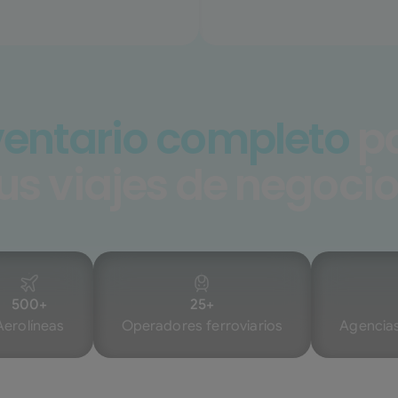
ventario completo
p
us viajes de negoci
500+
25+
Aerolíneas
Operadores ferroviarios
Agencias