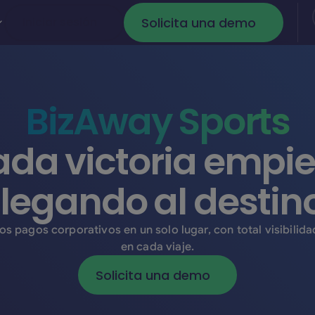
Solicita una demo
Iniciar sesión
Iniciar sesión
Solicita una dem
BizAway Sports
da victoria empi
llegando al destin
os pagos corporativos en un solo lugar, con total visibilida
en cada viaje.
Solicita una demo
Solicita una demo