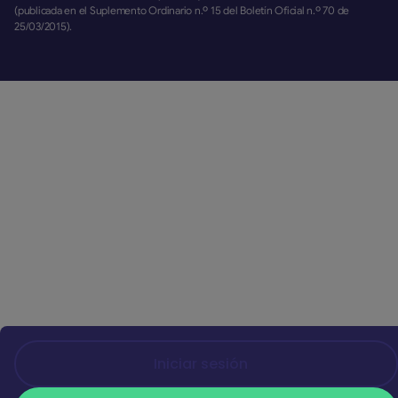
(publicada en el Suplemento Ordinario n.º 15 del Boletín Oficial n.º 70 de
25/03/2015).
Iniciar sesión
Iniciar sesión