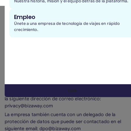
Nuestra historia, misión y el equipo detrás de la plataforma.
Piazzetta Walterpertoldo n. 4, 33097 Spilimbergo (PN) –
Italia
Empleo
Tel. 045.786.00.70 – Pec bizaway@pec.it – e-mail
Únete a una empresa de tecnología de viajes en rápido
privacy@bizaway.com
crecimiento.
(hereinafter the owner or company) that manages the
website: https://www.bizaway.com
El texto describe, de acuerdo con el Reglamento
General de Protección de Datos Personales UE
2016/679 (también conocido como RGDP o GDPR), las
modalidades de gestión del tratamiento de los datos
personales de los usuarios y visitantes del sitio, así
como el tratamiento de los datos personales realizado
Link
por la Empresa, que puede ser contactado a través de
la siguiente dirección de correo electrónico:
privacy@bizaway.com
La empresa también cuenta con un delegado de la
protección de datos que puede ser contactado en el
siguiente email: dpo@bizaway.com