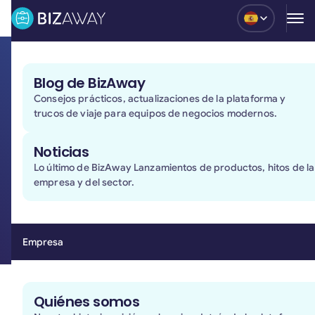
Blog
Blog de BizAway
Privacidad y politica de
Consejos prácticos, actualizaciones de la plataforma y
cookies
trucos de viaje para equipos de negocios modernos.
Este documento se refiere a las políticas de
Noticias
privacidad de los datos personales tratados por la
Lo último de BizAway Lanzamientos de productos, hitos de la
empresa
empresa y del sector.
Última revisión de la política de privacidad y cookies
el 30/06/2026
Empresa
Lee nuestra política de privacidad en italiano
aquí
Lee nuestra política de privacidad en inglés
aquí
Quiénes somos
BizAway S.r.l. SB
– C.F./P.I. 01775640939