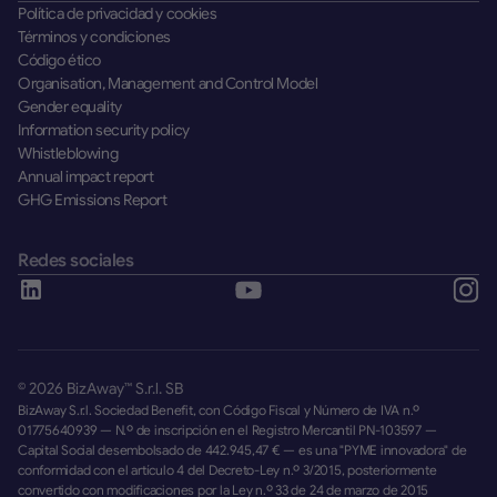
Política de privacidad y cookies
Términos y condiciones
Código ético
Organisation, Management and Control Model
Gender equality
Information security policy
Whistleblowing
Annual impact report
GHG Emissions Report
Redes sociales
©
2026
BizAway™ S.r.l. SB
BizAway S.r.l. Sociedad Benefit, con Código Fiscal y Número de IVA n.º
01775640939 — N.º de inscripción en el Registro Mercantil PN-103597 —
Capital Social desembolsado de 442.945,47 € — es una "PYME innovadora" de
conformidad con el artículo 4 del Decreto-Ley n.º 3/2015, posteriormente
convertido con modificaciones por la Ley n.º 33 de 24 de marzo de 2015