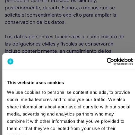
período en que el interesado es cliente y,
posteriormente, durante 5 años, a menos que se
solicite el consentimiento explícito para ampliar la
conservación de los datos.
Los datos personales funcionales al cumplimiento de
las obligaciones civiles y fiscales se conservarán
incluso posteriormente, en cumplimiento de los
tiempos de conservación previstos por las normas
aplicables en cada momento y para la posible defensa
en juicio del responsable.
Cookies
This website uses cookies
Una cookie es un pequeño archivo de texto que
We use cookies to personalise content and ads, to provide
deposita un sitio web en el disco duro del dispositivo
social media features and to analyse our traffic. We also
del usuario; las cookies identifican de una forma única
share information about your use of our site with our social
el navegador del usuario. Las cookies no dañan el
media, advertising and analytics partners who may
ordenador y no contienen virus. Las cookies tienen la
combine it with other information that you’ve provided to
función de agilizar el análisis del tráfico web o de
them or that they’ve collected from your use of their
señalar cuándo se visita un sitio específico y permiten