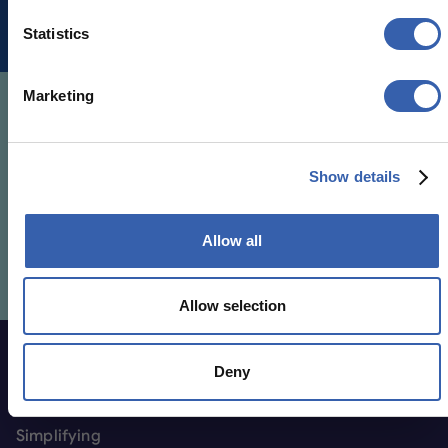
Statistics
Marketing
Construye tu oferta de viajes sobre una plataforma
fiable
Show details
Con las APIs de BizAway, ofrece a tus clientes una
experiencia de reserva fluida, accediendo a un motor
avanzado y a un amplio inventario de viajes.
Allow all
Solicita más información
Solicita más información
Allow selection
Deny
Pie de página
Simplifying