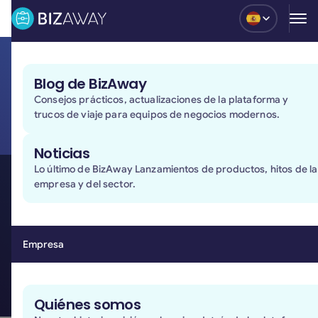
Blog
Blog de BizAway
API global de viajes:
la
Consejos prácticos, actualizaciones de la plataforma y
integración API de viajes
trucos de viaje para equipos de negocios modernos.
para tu empresa
Noticias
Lo último de BizAway Lanzamientos de productos, hitos de la
Conecta tu negocio con un inventario global de viajes.
empresa y del sector.
Accede a vuelos, alojamientos y mucho más a través
de una única API. Crea una experiencia de reserva
fluida con una plataforma fiable detrás.
Empresa
Solicita una demo
Solicita una demo
Quiénes somos