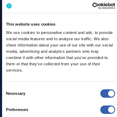
directamente en su aplicación.
Gracias al acceso a un inventario global y a un motor
de reservas fiable, Telepass puede ofrecer una
experiencia sin interrupciones mientras confía en el
This website uses cookies
soporte operativo de BizAway para la asistencia al
cliente.
We use cookies to personalise content and ads, to provide
social media features and to analyse our traffic. We also
share information about your use of our site with our social
Leer más
Leer más
media, advertising and analytics partners who may
combine it with other information that you’ve provided to
them or that they’ve collected from your use of their
services.
Consent
Necessary
Selection
Preferences