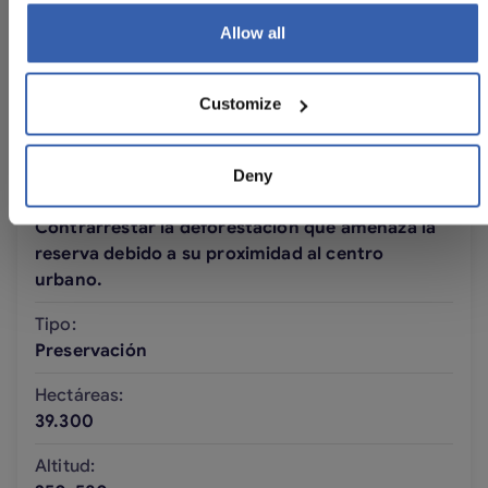
Proyecto Envira
Allow all
Ubicación:
Brasil
Customize
Precio por crédito/tonelada:
10 €
Deny
Objetivo del proyecto:
Contrarrestar la deforestación que amenaza la
reserva debido a su proximidad al centro
urbano.
Tipo:
Preservación
Hectáreas:
39.300
Altitud: