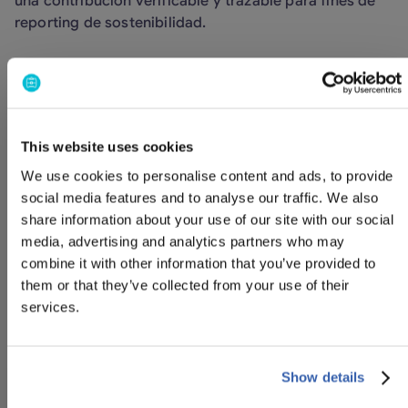
una contribución verificable y trazable para fines de
reporting de sostenibilidad.
Cómo funciona
Calcula tu huella de CO2
Nuestra plataforma calcula automáticamente la
Compra créditos de carbono
This website uses cookies
huella de CO₂ de cada viaje que reservas.
Adquiere la cantidad exacta de créditos de carbono
Selecciona un proyecto
We use cookies to personalise content and ads, to provide
necesaria para compensar las emisiones estimadas
Elige el proyecto certificado que deseas apoyar
Financia un proyecto
social media features and to analyse our traffic. We also
de tu viaje a través de nuestro partner, Green Future
entre las distintas iniciativas disponibles.
Tu contribución financia directamente proyectos
Apoya proyectos verificados
share information about your use of our site with our social
Project.
certificados por Verra, desde la conservación de
Los proyectos respaldados están diseñados para
Obtén tu certificado de compensación de CO₂
Proyectos globales de
media, advertising and analytics partners who may
bosques hasta la producción de energía renovable.
eliminar CO₂ de la atmósfera o contribuir a reducir
Recibe un certificado verificable con un número de
combine it with other information that you’ve provided to
las emisiones en origen.
serie único que acredita que tus créditos de
sostenibilidad que
them or that they’ve collected from your use of their
carbono han sido oficialmente retirados.
apoyamos
services.
Show details