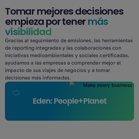
Tomar mejores decisiones
empieza por tener
más
visibilidad
Gracias al seguimiento de emisiones, las herramientas
de reporting integradas y las colaboraciones con
iniciativas medioambientales y sociales certificadas,
ayudamos a las empresas a comprender mejor el
impacto de sus viajes de negocios y a tomar
decisiones más informadas.
A través de nuestra colaboración con Eden:
Eden: People+Planet
People+Planet, apoyamos proyectos
certificados de restauración de manglares en
zonas afectadas por la deforestación. Estas
iniciativas contribuyen a la recuperación de
ecosistemas clave y apoyan a las comunidades