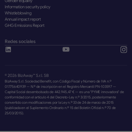
Gender equality
Information security policy
Whistleblowing
Annual impact report
GHG Emissions Report
Redes sociales
©
2026
BizAway™ S.r.l. SB
BizAway S.r.l. Sociedad Benefit, con Código Fiscal y Número de IVA n.º
01775640939 — N.º de inscripción en el Registro Mercantil PN-103597 —
Capital Social desembolsado de 442.945,47 € — es una "PYME innovadora" de
conformidad con el artículo 4 del Decreto-Ley n.º 3/2015, posteriormente
convertido con modificaciones por la Ley n.º 33 de 24 de marzo de 2015
(publicada en el Suplemento Ordinario n.º 15 del Boletín Oficial n.º 70 de
25/03/2015).