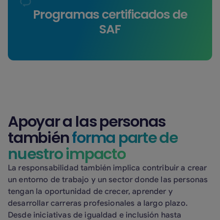
Desde 2025, apoyamos programas certificados
Programas certificados de
de combustible sostenible de aviación (SAF) en
SAF
colaboración con Air France-KLM y Lufthansa
Group. Este combustible alternativo puede
contribuir a reducir las emisiones generadas a
lo largo del ciclo de vida de la aviación en
comparación con los combustibles
convencionales.
Apoyar a las personas
también
forma parte de
nuestro impacto
La responsabilidad también implica contribuir a crear
un entorno de trabajo y un sector donde las personas
tengan la oportunidad de crecer, aprender y
desarrollar carreras profesionales a largo plazo.
Desde iniciativas de igualdad e inclusión hasta