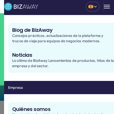
Blog
El crecimiento implica una mayor responsabilidad
Blog de BizAway
En BizAway creemos que crecer implica asumir una
Consejos prácticos, actualizaciones de la plataforma y
mayor responsabilidad. Con nuestros equipos, con las
trucos de viaje para equipos de negocios modernos.
comunidades en las que operamos y con el entorno
que compartimos. Por eso buscamos que cada
Noticias
decisión, desde la forma en que trabajamos hasta las
Lo último de BizAway Lanzamientos de productos, hitos de la
iniciativas que apoyamos, genere un impacto positivo
empresa y del sector.
y duradero.
Solicita una demo
Solicita una demo
Empresa
Quiénes somos