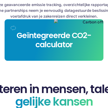
ze geavanceerde emissie tracking, overzichtelijke rapporta
he partnerships neem je eenvoudig datagestuurde beslissi
voetafdruk van je zakenreizen direct verkleinen.
Geïntegreerde CO2-
BizAway integreerde als eerste platform een
geavanceerde broeikasgascalculator,
calculator
ontwikkeld in samenwerking met Squake
(Lufthansa Innovation Hub). De tool berekent
automatisch de exacte uitstoot per reis en
koppelt hier direct de juiste financiële bijdrage
aan voor onze mangrove projecten.
teren in mensen, tal
gelijke kansen