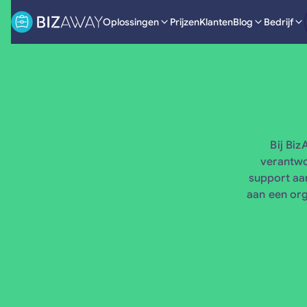
Oplossingen
Prijzen
Klanten
Blog
Bedrijf
Bij Bi
verantwo
support aa
aan een org