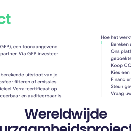
ct
Hoe het werk
Bereken
(GFP), een toonaangevend
Ons plat
-partner. Via GFP investeer
geboekte
Koop CO
Kies een
berekende uitstoot van je
Financier
sfeer filteren of emissies
Steun ge
cieel Verra-certificaat op
Vraag uw
ceerbaar en auditeerbaar is
Wereldwijde
urzaamheidsprojec