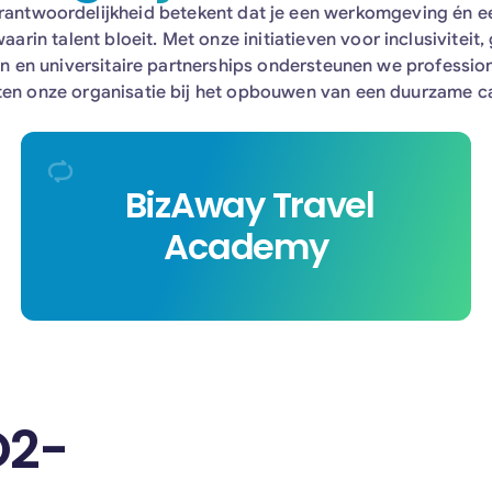
rantwoordelijkheid betekent dat je een werkomgeving én e
arin talent bloeit. Met onze initiatieven voor inclusiviteit,
n en universitaire partnerships ondersteunen we professio
ten onze organisatie bij het opbouwen van een duurzame ca
Om aanstormend talent een vliegende start te
BizAway Travel
geven, lanceerden we de BizAway Travel
Academy
Academy in Shkodër (Albanië). Dit intensieve,
betaalde trainingsprogramma van 8 weken
biedt net afgestudeerden diepgaande
praktijkervaring in de zakenreisbranche. Veel
deelnemers stromen vervolgens direct door
naar een fulltime functie binnen ons team..
O2-