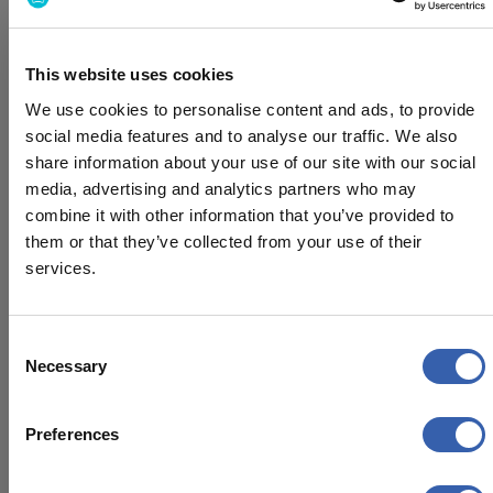
Directe escalatie naar onze 24/7 noodlijn bij urgente
reisproblemen.
Wat onze klanten zeggen
This website uses cookies
We use cookies to personalise content and ads, to provide
38000
social media features and to analyse our traffic. We also
Jaarlijkse boekingen
share information about your use of our site with our social
media, advertising and analytics partners who may
Banking
combine it with other information that you’ve provided to
Gruppo Sella
them or that they’ve collected from your use of their
met
Federico Capellaro Siletti
services.
Travel Manager
Consent
Necessary
Selection
18%
Average savings
Preferences
Pharmaceuticals
Menarini