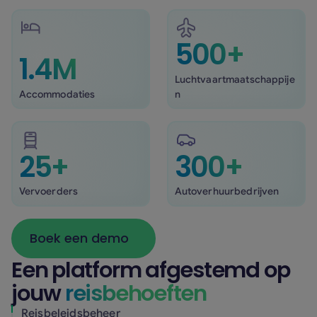
500+
1.4M
Luchtvaartmaatschappije
Accommodaties
n
25+
300+
Vervoerders
Autoverhuurbedrijven
Boek een demo
Boek een demo
Een platform afgestemd op
jouw
reisbehoeften
Reisbeleidsbeheer