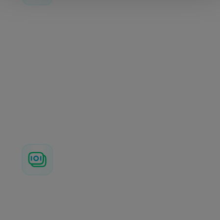
BizzyFlex
Krijg maximale flexibiliteit en annuleer
zakelijke boekingen tot 3 uur voor vertrek,
zonder opgaaf van reden. Je ontvangt tot
80% van de kosten terug, waardoor je
budget beschermd blijft bij onverwachte
wijzigingen.
Meer informatie
BizzyPay
Krijg volledige controle over je reisbudget
met virtuele en fysieke betaalkaarten. Het