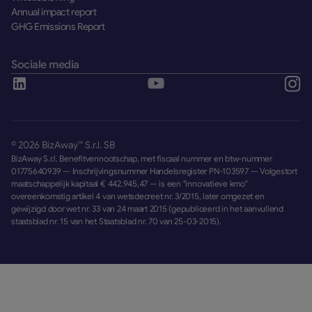
Annual impact report
GHG Emissions Report
Sociale media
©
2026
BizAway™ S.r.l. SB
BizAway S.r.l. Benefitvennootschap, met fiscaal nummer en btw-nummer
01775640939 — Inschrijvingsnummer Handelsregister PN-103597 — Volgestort
maatschappelijk kapitaal € 442.945,47 — is een "innovatieve kmo"
overeenkomstig artikel 4 van wetsdecreet nr. 3/2015, later omgezet en
gewijzigd door wet nr. 33 van 24 maart 2015 (gepubliceerd in het aanvullend
staatsblad nr. 15 van het Staatsblad nr. 70 van 25-03-2015).