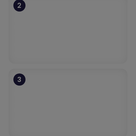
2
Opzet en implementatie
We richten je account in op basis van jouw
specifieke organisatiestructuur, reisbeleid
en goedkeuringsworkflows. Alles werkt
vanaf dag één.
3
Direct boeken
Je team kan meteen aan de slag op een
intuïtief platform dat boekingen
automatisch binnen de gestelde kaders
houdt.