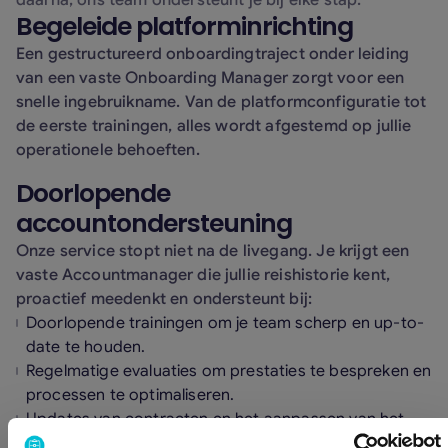
daarna, ons team ondersteunt je bij elke stap.
Begeleide platforminrichting
Een gestructureerd onboardingtraject onder leiding
van een vaste Onboarding Manager zorgt voor een
snelle ingebruikname. Van de platformconfiguratie tot
de eerste trainingen, alles wordt afgestemd op jullie
operationele behoeften.
Doorlopende
accountondersteuning
Onze service stopt niet na de livegang. Je krijgt een
vaste Accountmanager die jullie reishistorie kent,
proactief meedenkt en ondersteunt bij:
Doorlopende trainingen om je team scherp en up-to-
date te houden.
Regelmatige evaluaties om prestaties te bespreken en
processen te optimaliseren.
Updates van contracten en het aanpassen van het
platform aan veranderende behoeften.