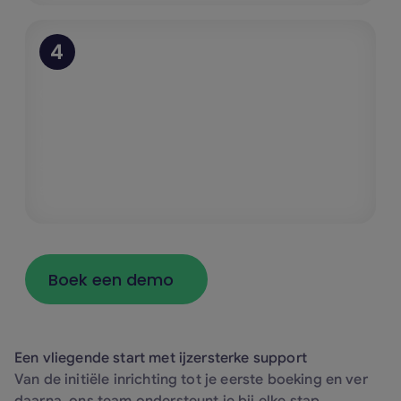
4
Continue optimalisatie
Veranderen je bedrijfsbehoeften? Wij
helpen je de instellingen continu aan te
scherpen, zodat het platform altijd
synchroon loopt met je groei.
Boek een demo
Boek een demo
Een vliegende start met ijzersterke support
Van de initiële inrichting tot je eerste boeking en ver