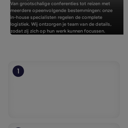
Van grootschalige conferenties tot reizen met
meerdere opeenvolgende bestemmingen: onze
in-house specialisten regelen de complete
logistiek. Wij ontzorgen je team van de details,
zodat zij zich op hun werk kunnen focussen.
Snel live. Altijd ondersteund.
1
Moeiteloze start
We begeleiden je stap voor stap door de
onboarding, zodat je team snel en zonder
vertraging up-and-running is.