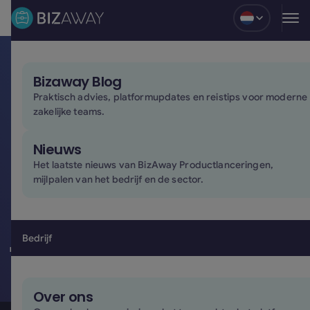
Blog
Bizaway Blog
Jouw
Praktisch advies, platformupdates en reistips voor moderne
zakelijke teams.
reispartner.
Nieuws
Waar je zaken
Het laatste nieuws van BizAway Productlanceringen,
mijlpalen van het bedrijf en de sector.
je ook brengen.
Bedrijf
Beheer al je zakenreizen op één centraal platform.
Aangedreven door slimme software en ondersteund
door échte mensen wanneer het erop aankomt.
Over ons