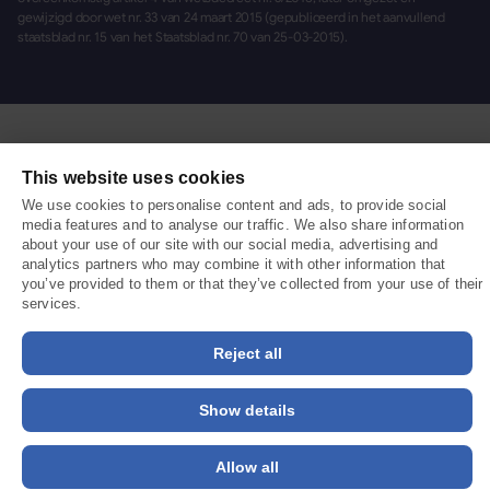
gewijzigd door wet nr. 33 van 24 maart 2015 (gepubliceerd in het aanvullend
staatsblad nr. 15 van het Staatsblad nr. 70 van 25-03-2015).
This website uses cookies
We use cookies to personalise content and ads, to provide social
media features and to analyse our traffic. We also share information
about your use of our site with our social media, advertising and
analytics partners who may combine it with other information that
you’ve provided to them or that they’ve collected from your use of their
services.
Reject all
Show details
Inloggen
Inloggen
Allow all
Boek een demo