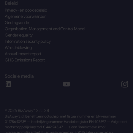
Beleid
Privacy- en cookiebeleid
Algemene voorwaarden
Gedragscode
Organisation, Management and Control Model
Gender equality
Information security policy
Whistleblowing
Annual impact report
GHG Emissions Report
Sociale media
©
2026
BizAway™ S.r.l. SB
BizAway S.r.l. Benefitvennootschap, met fiscaal nummer en btw-nummer
01775640939 — Inschrijvingsnummer Handelsregister PN-103597 — Volgestort
maatschappelijk kapitaal € 442.945,47 — is een "innovatieve kmo"
overeenkomstig artikel 4 van wetsdecreet nr. 3/2015, later omgezet en