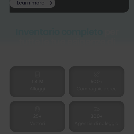
Learn more
Inventario completo
per
tutte le tue esigenze di
viaggio
1,4 M
500+
Alloggi
Compagnie aeree
25+
300+
Vettori
Agenzie di noleggio