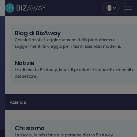
Blog
Blog di BizAway
Il tuo partner di
Consigli pratici, aggiornamenti della piattaforma e
suggerimenti di viaggio per i team aziendali moderni.
viaggio, ovunque il
Notizie
lavoro ti porti
Le ultime da BizAway, lanci di prodotti, traguardi aziendali e
del settore.
Gestisci i viaggi di lavoro da un'unica piattaforma che
combina tecnologia e supporto umano ogni volta che
ne hai bisogno.
Azienda
Richiedi una demo
Richiedi una demo
Chi siamo
La storia, la missione e le persone dietro BizAway.