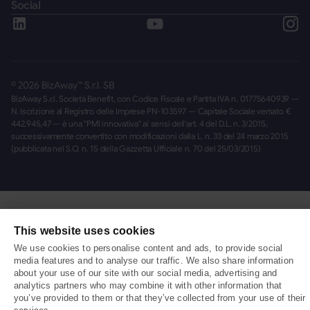
Social
©
2026
BizAway™ S.r.l. SB
BizAway S.r.l. Società Benefit, con Codice Fiscale e Partita IVA n. 01775640939 —
N. Iscrizione al Registro delle Imprese PN-103597 — Capitale Sociale versato €
442.945,47 — è una "PMI innovativa" ai sensi dell'art. 4 del D.L. n. 3/2015,
successivamente convertito con modificazioni dalla L. n. 33 del 24 marzo 2015
(pubblicata nel S.O. n. 15 della Gazzetta Ufficiale n. 70 del 25/03/2015)
This website uses cookies
We use cookies to personalise content and ads, to provide social
media features and to analyse our traffic. We also share information
about your use of our site with our social media, advertising and
analytics partners who may combine it with other information that
you’ve provided to them or that they’ve collected from your use of their