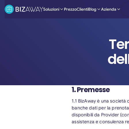
Soluzioni
Prezzo
Clienti
Blog
Azienda
Ter
del
1. Premesse
1.1 BizAway è una società 
banche dati per la prenotaz
disponibili da Provider (co
assistenza e consulenza rea