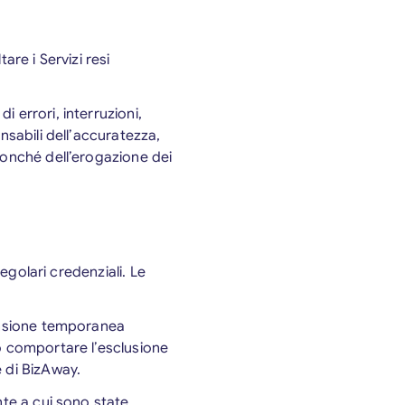
are i Servizi resi
 errori, interruzioni,
nsabili dell’accuratezza,
nonché dell’erogazione dei
regolari credenziali. Le
pensione temporanea
uò comportare l’esclusione
 di BizAway.
nte a cui sono state