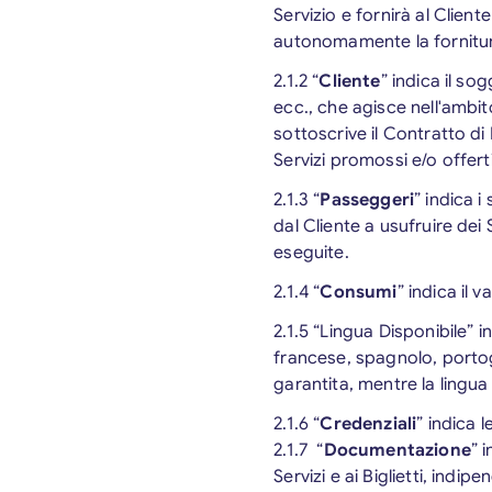
Servizio e fornirà al Client
autonomamente la fornitura
2.1.2 “
Cliente
” indica il so
ecc., che agisce nell'ambit
sottoscrive il Contratto di
Servizi promossi e/o offerti
2.1.3 “
Passeggeri
” indica i
dal Cliente a usufruire dei
eseguite.
2.1.4 “
Consumi
” indica il 
2.1.5 “Lingua Disponibile” i
francese, spagnolo, portog
garantita, mentre la lingua
2.1.6 “
Credenziali
” indica 
2.1.7 “
Documentazione
” 
Servizi e ai Biglietti, ind