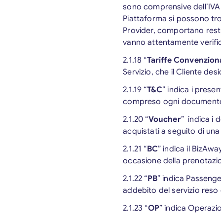
sono comprensive dell’IVA e 
Piattaforma si possono trov
Provider, comportano restri
vanno attentamente verific
2.1.18 “
Tariffe Convenzion
Servizio, che il Cliente des
2.1.19 “
T&C
” indica i presen
compreso ogni documento 
2.1.20 “
Voucher
” indica i 
acquistati a seguito di un
2.1.21 “
BC
” indica il BizAw
occasione della prenotazi
2.1.22 “
PB
” indica Passenge
addebito del servizio reso
2.1.23 “
OP
” indica Operazi