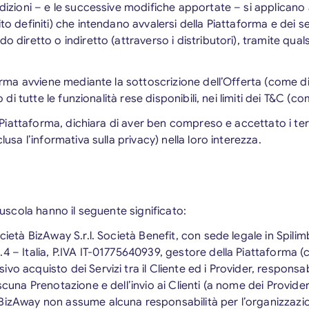
ndizioni – e le successive modifiche apportate – si applicano a
to definiti) che intendano avvalersi della Piattaforma e dei serv
o diretto o indiretto (attraverso i distributori), tramite quals
aforma avviene mediante la sottoscrizione dell’Offerta (come di
zo di tutte le funzionalità rese disponibili, nei limiti dei T&C (co
 la Piattaforma, dichiara di aver ben compreso e accettato i te
clusa l’informativa sulla privacy) nella loro interezza.
aiuscola hanno il seguente significato:
ocietà BizAway S.r.l. Società Benefit, con sede legale in Spil
4 – Italia, P.IVA IT-01775640939, gestore della Piattaforma (
vo acquisto dei Servizi tra il Cliente ed i Provider, responsab
ascuna Prenotazione e dell’invio ai Clienti (a nome dei Provide
BizAway non assume alcuna responsabilità per l’organizzazio