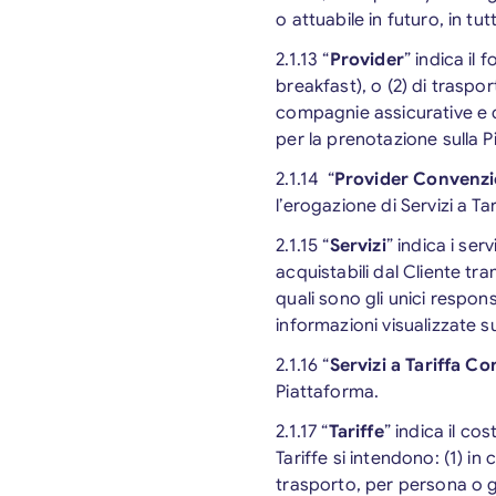
o attuabile in futuro, in tu
2.1.13 “
Provider
” indica il
breakfast), o (2) di traspor
compagnie assicurative e qu
per la prenotazione sulla P
2.1.14 “
Provider Convenzi
l’erogazione di Servizi a T
2.1.15 “
Servizi
” indica i serv
acquistabili dal Cliente tra
quali sono gli unici respons
informazioni visualizzate s
2.1.16 “
Servizi a Tariffa C
Piattaforma.
2.1.17 “
Tariffe
” indica il co
Tariffe si intendono: (1) in 
trasporto, per persona o g