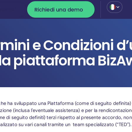
Richiedi una demo
Accedi
Accedi
Richiedi una demo
mini e Condizioni d
la piattaforma Biz
che ha sviluppato una Piattaforma (come di seguito definita) 
ione (inclusa l’eventuale assistenza) e per la rendicontazione 
me di seguito definiti) terzi rispetto al presente accordo, non
lizzato su vari canali tramite un team specializzato (“TED”).