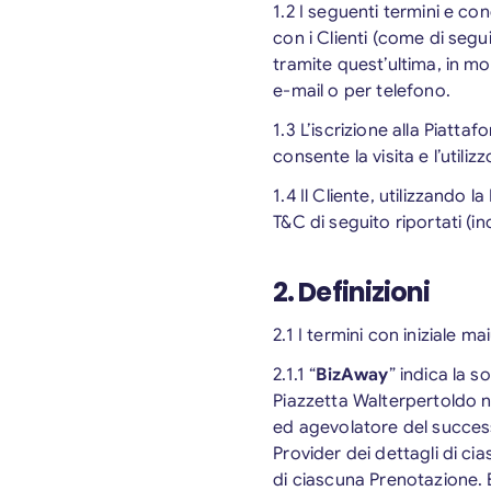
1.2 I seguenti termini e co
con i Clienti (come di segui
tramite quest’ultima, in mod
e-mail o per telefono.
1.3 L’iscrizione alla Piatt
consente la visita e l’utiliz
1.4 Il Cliente, utilizzando
T&C di seguito riportati (in
2. Definizioni
2.1 I termini con iniziale m
2.1.1 “
BizAway
” indica la s
Piazzetta Walterpertoldo n.
ed agevolatore del successi
Provider dei dettagli di ci
di ciascuna Prenotazione. 