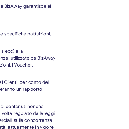
 che BizAway garantisce al
le specifiche pattuizioni,
s ecc) e la
nza, utilizzate da BizAway
zioni, i Voucher,
ai Clienti per conto dei
ureranno un rapporto
 suoi contenuti nonché
n volta regolato dalle leggi
erciali, sulla concorrenza
rietà, attualmente in vigore