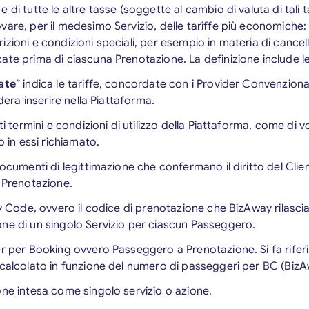
di tutte le altre tasse (soggette al cambio di valuta di tali ta
are, per il medesimo Servizio, delle tariffe più economiche: t
zioni e condizioni speciali, per esempio in materia di cancel
ate prima di ciascuna Prenotazione. La definizione include l
ate
” indica le tariffe, concordate con i Provider Convenziona
idera inserire nella Piattaforma.
ti termini e condizioni di utilizzo della Piattaforma, come di vo
in essi richiamato.
documenti di legittimazione che confermano il diritto del Clie
a Prenotazione.
ay Code, ovvero il codice di prenotazione che BizAway rilascia
one di un singolo Servizio per ciascun Passeggero.
r per Booking ovvero Passeggero a Prenotazione. Si fa rifer
 calcolato in funzione del numero di passeggeri per BC (Biz
one intesa come singolo servizio o azione.