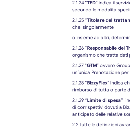
2.1.24 “
TED
” indica il serv
secondo le modalità specifi
2.1.25 “
Titolare del tratt
che, singolarmente
o insieme ad altri, determin
2.1.26 “
Responsabile del 
organismo che tratta dati 
2.1.27 “
GTM
” ovvero Groups
un’unica Prenotazione per 
2.1.28 “
BizzyFlex
” indica c
rimborso di tutta o parte d
2.1.29 “
Limite di spesa”
ind
di corrispettivi dovuti a Bi
anticipato delle relative 
2.2 Tutte le definizioni avr