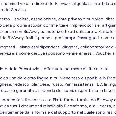
e il nominativo e l’indirizzo del Provider al quale sarà affidat
 del Servizio.
ggetto – società, associazione, ente privato o pubblico, ditta 
o della propria attivita' commerciale, imprenditoriale, artigi
 Licenza con BizAway ed autorizzato ad utilizzare la Piattafo
 da BizAway, fruibili per sé e per i propri Passeggeri, come di
 soggetti – siano essi dipendenti, dirigenti, collaboratori ecc.
 Servizi e a nome dei quali possono venire emessi i Voucher a
valore delle Prenotazioni effettuate nel mese di riferimento.
ndica una delle otto lingue in cui viene resa disponibile la Piat
hese, tedesco, olandese, russo. Per l'assistenza TED, la lin
 locale è garantita a seconda dei turni, disponibilità e fasce 
le credenziali di accesso alla Piattaforma fornite da BizAway a
indica tutti i documenti relativi alla Piattaforma, alla Licenza, 
ipendentemente dalla forma e dal supporto nel quale sono resi d