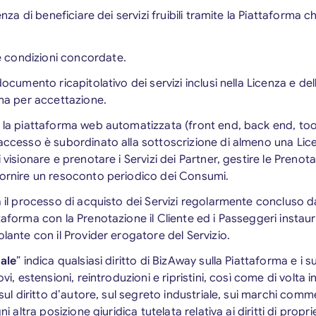
cenza di beneficiare dei servizi fruibili tramite la Piattaforma
 condizioni concordate.
 documento ricapitolativo dei servizi inclusi nella Licenza e del
rma per accettazione.
a la piattaforma web automatizzata (front end, back end, tool
 accesso è subordinato alla sottoscrizione di almeno una Lice
 visionare e prenotare i Servizi dei Partner, gestire le Prenota
fornire un resoconto periodico dei Consumi.
a il processo di acquisto dei Servizi regolarmente concluso d
ttaforma con la Prenotazione il Cliente ed i Passeggeri insta
olante con il Provider erogatore del Servizio.
uale
” indica qualsiasi diritto di BizAway sulla Piattaforma e i
ovi, estensioni, reintroduzioni e ripristini, così come di volta i
 sul diritto d’autore, sul segreto industriale, sui marchi comm
ni altra posizione giuridica tutelata relativa ai diritti di prop