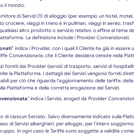
tto il mondo.
 fornitore di Servizi (1) di alloggio (per esempio un hotel, mot
to crociere, viaggi in treno e in pullman, viaggi in aereo, tra
alsiasi altro prodotto o servizio relativo o affine al tema de
iattaforma. La definizione include i Provider Convenzionati.
onati
” indica i Provider, con i quali il Cliente ha già in esse
ariffe Convenzionate, che il Cliente desidera censire nella Pia
izi forniti dai Provider (servizi di trasporto, servizi di hospitali
mite la Piattaforma. I dettagli dei Servizi vengono forniti dire
abili per ciò che riguarda l’aggiornamento delle tariffe, della 
ulla Piattaforma e della corretta erogazione dei Servizi.
onvenzionata
” indica i Servizi, erogati da Provider Convenzio
sto di ciascun Servizio. Salvo diversamente indicato sulla Piat
caso di Servizi alberghieri, per alloggio, per l’intero soggiorno;
ruppo. In ogni caso le Tariffe sono soggette a validità come