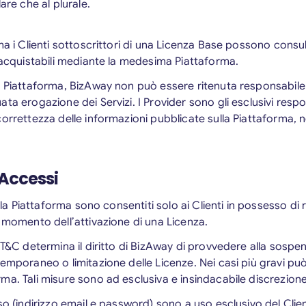
are che al plurale.
ma i Clienti sottoscrittori di una Licenza Base possono consult
d acquistabili mediante la medesima Piattaforma.
 Piattaforma, BizAway non può essere ritenuta responsabile di
ta erogazione dei Servizi. I Provider sono gli esclusivi respo
correttezza delle informazioni pubblicate sulla Piattaforma, 
 Accessi
ella Piattaforma sono consentiti solo ai Clienti in possesso di 
l momento dell’attivazione di una Licenza.
i T&C determina il diritto di BizAway di provvedere alla sos
temporaneo o limitazione delle Licenze. Nei casi più gravi p
ma. Tali misure sono ad esclusiva e insindacabile discrezione
so (indirizzo email e password) sono a uso esclusivo del Clie