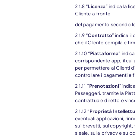
2.1.8 “
Licenza
” indica la li
Cliente a fronte
del pagamento secondo le
2.1.9 “
Contratto
” indica il
che il Cliente compila e fi
2.1.10 “
Piattaforma
” indic
corrispondente app, il cui
per permettere ai Clienti di
controllare i pagamenti e 
2.1.11 “
Prenotazioni
” indic
Passeggeri. tramite la Pia
contrattuale diretto e vinc
2.1.12 “
Proprietà Intellett
eventuali applicazioni, rinn
sui brevetti, sul copyright,
sleale, sulla privacy e su og