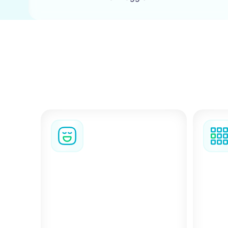
BizAway offre al 
coordinare soggio
BizzyFlex
Viaggi
Aggiungi BizzyFlex a qualsiasi
compl
Per s
soggiorno e cancella la
coinv
prenotazione per qualsiasi