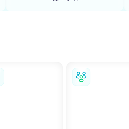
Maggiore supporto per ogni soggiorno
tuo team la flessibilità, gli strumenti e il supporto per gest
rni complessi e assicurare la continuità del lavoro anche 
vanno come previsto.
 di gruppo e viaggi
Modifiche e cancellazioni
essi
Quando i piani cambian
oggiorni che
puoi facilmente modifi
olgono più viaggiatori,
cancellare il tuo soggio