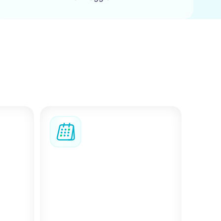
ire i cambiamenti,
quando le cose non
Assistente Bizzy AI
o,
Bizzy AI ti aiuta a trovare le
care o
opzioni giuste più
rno
velocemente, con filtri