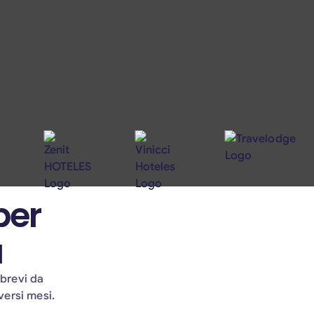
per
a
 brevi da
versi mesi.