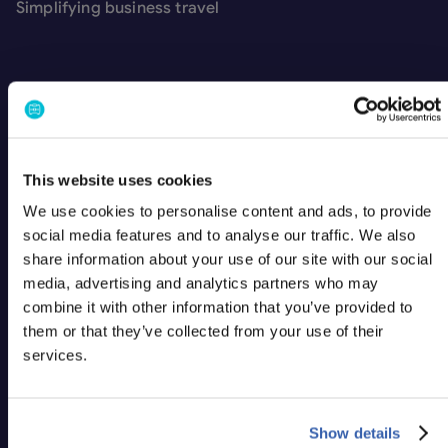
Simplifying business travel
This website uses cookies
We use cookies to personalise content and ads, to provide
social media features and to analyse our traffic. We also
Soluzioni
share information about your use of our site with our social
Panoramica della piattaforma
media, advertising and analytics partners who may
Per Business Traveler
combine it with other information that you’ve provided to
Per Travel Manager
them or that they’ve collected from your use of their
Per CFO & Procurement
Soluzione Enterprise
services.
BizzyFlex
BizzyPay
Bizzy AI assistant
Show details
BizAway Sports