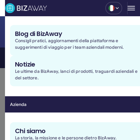
Blog
Blog di BizAway
Modello organizzativo
Consigli pratici, aggiornamenti della piattaforma e
suggerimenti di viaggio per i team aziendali moderni.
Notizie
Modello di organizzazione, gestione e
Le ultime da BizAway, lanci di prodotti, traguardi aziendali e
del settore.
controllo ai sensi del D. Lgs. 231/01
BizAway S.r.l SB aspira a mantenere e sviluppare il
rapporto di fiducia con i suoi stakeholder
, cioè con
quelle categorie di individui, gruppi o istituzioni il cui
Azienda
apporto è richiesto per realizzare la propria missione.
A questo riguardo BizAway S.r.l SB ha già adottato un
Codice Etico
, che definisce i principi di condotta degli
Chi siamo
affari della società nonché gli impegni e le
La storia, la missione e le persone dietro BizAway.