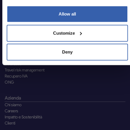
Marketplace
Global Travel API
Allow all
Product
Customize
Voli
Treni
Soggiorni
Noleggio auto
Deny
Supporto
Sicurezza
Travel risk management
Recupero IVA
ONG
Azienda
Chi siamo
Careers
Impatto e Sostenibilità
Clienti