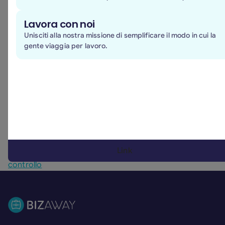
responsabilità dei propri collaboratori.
Lavora con noi
Al fine di garantire al meglio le condizioni di correttezza
Unisciti alla nostra missione di semplificare il modo in cui la
e trasparenza nella gestione delle attività aziendali,
gente viaggia per lavoro.
BizAway S.r.l SB ha ritenuto opportuno adottare un
Modello di organizzazione, gestione e controllo ai sensi
del D. Lgs. 231/01 che, unitamente al Codice Etico, alle
procedure organizzative e alle altre politiche e
disposizioni emanate dalla società
, costituisce
struttura idonea a prevenire la commissione dei reati
presupposto della responsabilità degli enti.
Potrà consultare il nostro modello organizzativo al
Link
seguente link:
Modello di organizzazione, gestione e
controllo
Footer