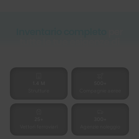
Inventario completo
per
tutte le tue esigenze di
viaggio
1.4 M
500+
Strutture
Compagnie aeree
25+
300+
Vettori ferroviari
Agenzie noleggio