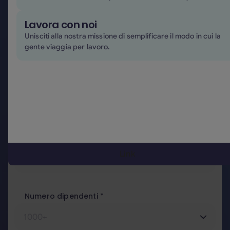
Azienda*
Lavora con noi
Unisciti alla nostra missione di semplificare il modo in cui la
gente viaggia per lavoro.
Email aziendale*
Paese*
Link
Numero dipendenti *