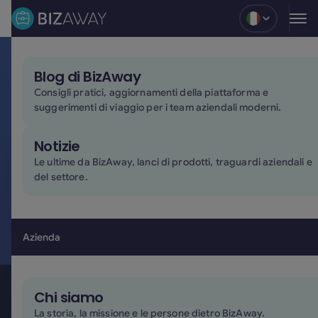
Blog
Blog di BizAway
Travel policy non rispettate?
Consigli pratici, aggiornamenti della piattaforma e
suggerimenti di viaggio per i team aziendali moderni.
Con BizAway le approvazioni sono facili e la
compliance è automatica.
Notizie
Le ultime da BizAway, lanci di prodotti, traguardi aziendali e
del settore.
Nome*
Azienda
Telefono*
Chi siamo
La storia, la missione e le persone dietro BizAway.