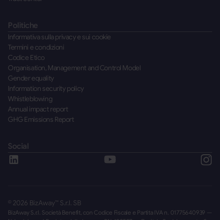
Politiche
Informativa sulla privacy e sui cookie
Termini e condizioni
Codice Etico
Organisation, Management and Control Model
Gender equality
Information security policy
Whistleblowing
Annual impact report
GHG Emissions Report
Social
©
2026
BizAway™ S.r.l. SB
BizAway S.r.l. Società Benefit, con Codice Fiscale e Partita IVA n. 01775640939 —