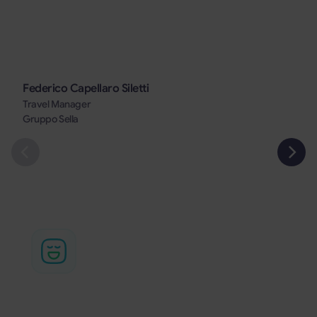
Federico Capellaro Siletti
Travel Manager
Gruppo Sella
Automatizza la gestione dei rimborsi viaggio
Rendi le tue trasferte flessibili
BizzyFlex è il servizio che ti consente di