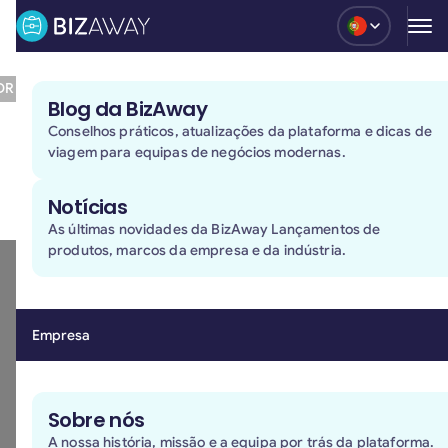
Blog
People & Culture
6.11.23
SDR – Barcelona office
Blog da BizAway
A day in the life of SDR – Barcelona office
Conselhos práticos, atualizações da plataforma e dicas de
viagem para equipas de negócios modernas.
Table of contents
Notícias
As últimas novidades da BizAway Lançamentos de
produtos, marcos da empresa e da indústria.
Empresa
Sobre nós
A nossa história, missão e a equipa por trás da plataforma.