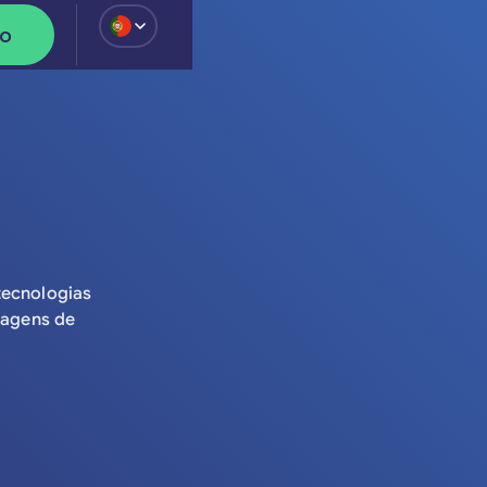
ão
ua demonstração
tecnologias
iagens de
ação