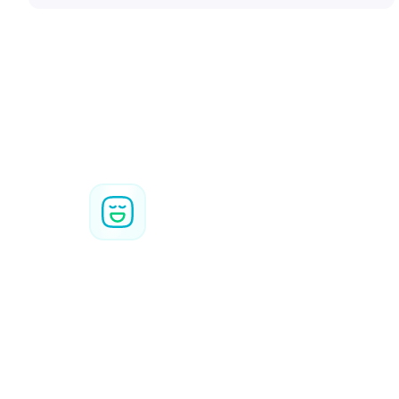
Prote
polít
Segurança interna
O acesso aos sistemas da BizAway
baseia-se nos princípios do menor
privilégio e é concedido de acordo com a
função, garantindo que apenas