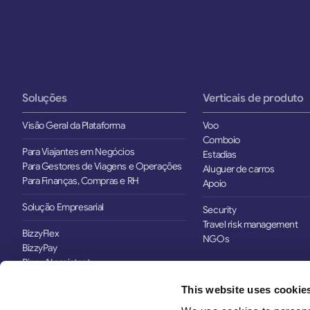
Soluções
Verticais de produto
Visão Geral da Plataforma
Voo
Comboio
Para Viajantes em Negócios
Estadias
Para Gestores de Viagens e Operações
Aluguer de carros
Para Finanças, Compras e RH
Apoio
Solução Empresarial
Security
Travel risk management
BizzyFlex
NGOs
BizzyPay
Bizzy AI assistant
BizAway Sports
This website uses cookie