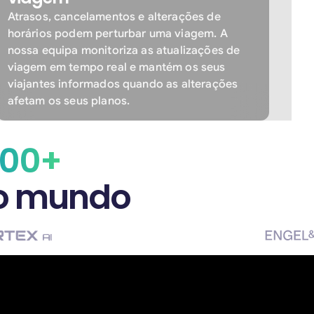
Atrasos, cancelamentos e alterações de
horários podem perturbar uma viagem. A
nossa equipa monitoriza as atualizações de
viagem em tempo real e mantém os seus
viajantes informados quando as alterações
afetam os seus planos.
000+
 o mundo