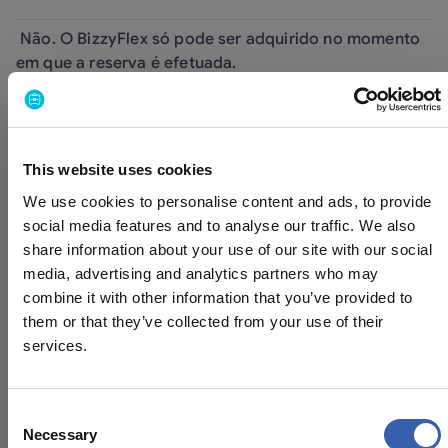
Não. O BizzyFlex só pode ser adquirido no momento
em que a reserva é efetuada.
Preciso de apresentar documentos
para cancelar?
This website uses cookies
Não. O BizzyFlex é um serviço de cancelamento por
We use cookies to personalise content and ads, to provide
qualquer motivo. Não é necessária documentação.
social media features and to analyse our traffic. We also
share information about your use of our site with our social
Quanto tempo demora o reembolso?
media, advertising and analytics partners who may
combine it with other information that you’ve provided to
Os reembolsos são normalmente processados no
them or that they’ve collected from your use of their
prazo de 3 dias após o cancelamento (desde que a
services.
reserva original já tenha sido faturada e paga). O valor
devido será reembolsado para a Carteira associada
ao Endereço de Faturação utilizado para a reserva.
Consent
Necessary
Selection