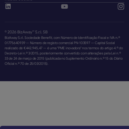
©
2026
BizAway™ S.r.l. SB
BizAway S.r.l. Sociedade Benefit, com Número de Identificação Fiscal e IVA n.º
01775640939 — Número de registo comercial PN-103597 — Capital Social
realizado de €442.945,47 — é uma "PME inovadora" nos termos do artigo 4.º do
Decreto-Lei n.º 3/2015, posteriormente convertido com alterações pela Lei n.º
33 de 24 de março de 2015 (publicada no Suplemento Ordinário n.º 15 do Diário
Oficial n.º 70 de 25/03/2015).