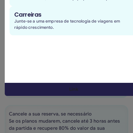
Como funciona
Carreiras
Junte-se a uma empresa de tecnologia de viagens em
80%
rápido crescimento.
do valor da reserva de volta
Adicione BizzyFlex à sua reserva
Basta selecionar a opção BizzyFlex durante o
processo de reserva por um custo adicional de
12% do valor total da viagem. Se os planos
mudarem, basta modificar ou cancelar a sua
reserva.
Link
Cancele a sua reserva, se necessário
Se os planos mudarem, cancele até 3 horas antes
da partida e recupere 80% do valor da sua