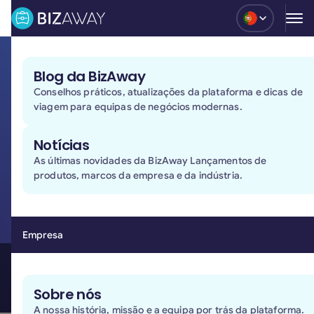
Blog
Blog da BizAway
BizzyFlex: Mantenha-se
Conselhos práticos, atualizações da plataforma e dicas de
viagem para equipas de negócios modernas.
flexível,
mesmo quando
os planos mudam
Notícias
As últimas novidades da BizAway Lançamentos de
Adicione o BizzyFlex à sua reserva e cancele até 3
produtos, marcos da empresa e da indústria.
horas antes da partida. Sem perguntas. Receba 80%
do custo da sua viagem de volta quando os planos
não correm como esperado.
Empresa
Agende a sua demonstração
Agende a sua demonstr
Sobre nós
A nossa história, missão e a equipa por trás da plataforma.