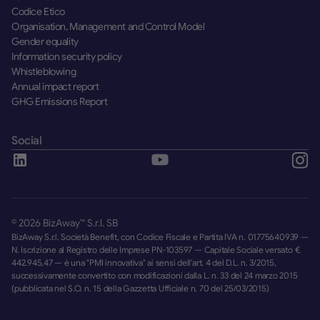
Codice Etico
Organisation, Management and Control Model
Gender equality
Information security policy
Whistleblowing
Annual impact report
GHG Emissions Report
Social
©
2026
BizAway™ S.r.l. SB
BizAway S.r.l. Società Benefit, con Codice Fiscale e Partita IVA n. 01775640939 —
N. Iscrizione al Registro delle Imprese PN-103597 — Capitale Sociale versato €
442.945,47 — è una "PMI innovativa" ai sensi dell'art. 4 del D.L. n. 3/2015,
successivamente convertito con modificazioni dalla L. n. 33 del 24 marzo 2015
(pubblicata nel S.O. n. 15 della Gazzetta Ufficiale n. 70 del 25/03/2015)