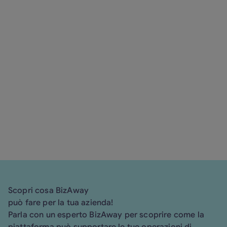
L’impegno
di BizAway nell’innovazione tecnologica
non solo come fornitore di
servizi, ma come forza trainante nella trasformazione
dei viaggi aziendali per l’era moderna.
qui!
Scopri cosa BizAway
può fare per la tua azienda!
Parla con un esperto BizAway per scoprire come la