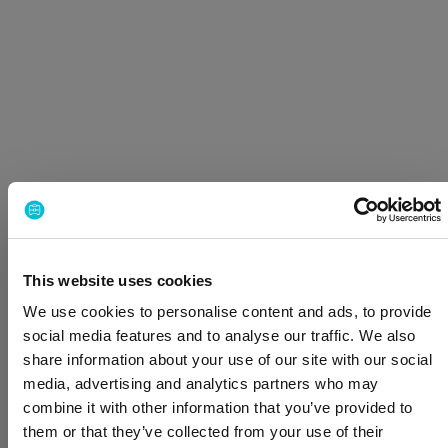
Ricerca “Ovunque”
: una funzione distintiva che
permette agli utenti di inserire il luogo di partenza e
cercare ampiamente tra le destinazioni.
Ricerca date flessibili
: strumenti potenti come
“Mese intero” e “Mese più economico” consentono
di identificare le date di viaggio più convenienti.
This website uses cookies
Avvisi di prezzo
: permette di creare alert
We use cookies to personalise content and ads, to provide
automatici per rotte specifiche, con notifiche via
social media features and to analyse our traffic. We also
email o app quando si verificano variazioni di
share information about your use of our site with our social
prezzo.
media, advertising and analytics partners who may
Filtri avanzati
: una volta visualizzati i risultati, gli
combine it with other information that you’ve provided to
utenti possono perfezionare le opzioni attraverso
them or that they’ve collected from your use of their