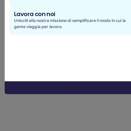
Lavora con noi
Unisciti alla nostra missione di semplificare il modo in cui la
gente viaggia per lavoro.
1. BizAway
è un’azienda tecnologica europea in crescita
Link
e certificata B Corp che sta consolidando una
posizione significativa nel mercato dei viaggi
aziendali.