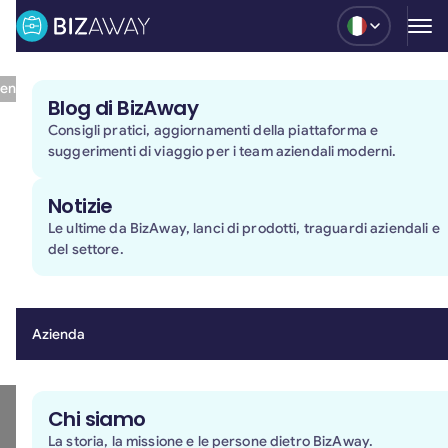
Blog
Compare & Choose
27.6.25
I 7 migliori siti per prenotare voli per viaggi di piacere e di lavoro
Blog di BizAway
I 7 migliori siti per prenotare voli per viaggi di piacere
Consigli pratici, aggiornamenti della piattaforma e
e di lavoro
suggerimenti di viaggio per i team aziendali moderni.
Table of contents
Notizie
Le ultime da BizAway, lanci di prodotti, traguardi aziendali e
del settore.
Azienda
Chi siamo
La storia, la missione e le persone dietro BizAway.