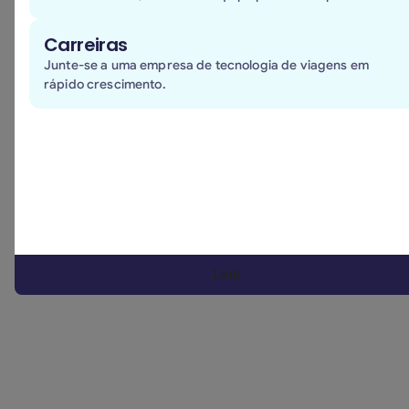
Carreiras
Junte-se a uma empresa de tecnologia de viagens em
rápido crescimento.
Esta aquisição representa um marco importante na
nossa estratégia de crescimento e inovação
Luca Carlucci
EO e cofundador da BizAway
Num
setor em constante transformação como o das viagens
de negócios, a inteligência artificial representa uma
Link
oportunidade essencial. No entanto, acreditamos
firmemente que a tecnologia deve caminhar lado a lado
com a centralidade do factor humano, especialmente
na assistência: continuaremos a investir para oferecer o
melhor serviço, com um apoio empático, competente e
adaptado às reais necessidades das empresas e dos