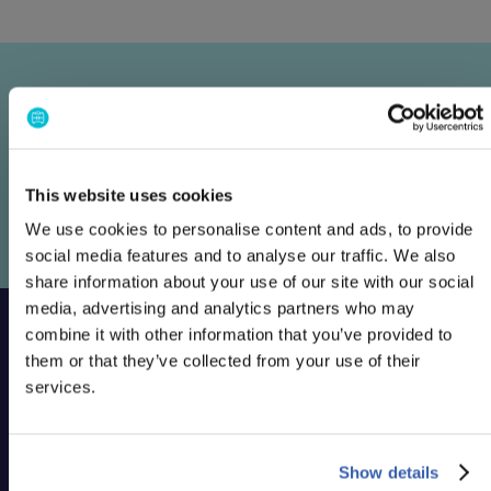
Quer ver como a BizAway pode ajudar a sua empresa?
Fale com um especialista da BizAway para descobrir
como a plataforma pode apoiar as suas operações de
viagens.
This website uses cookies
Agende a sue demostração
We use cookies to personalise content and ads, to provide
Agende a sue demostração
social media features and to analyse our traffic. We also
share information about your use of our site with our social
media, advertising and analytics partners who may
combine it with other information that you’ve provided to
Rodapé
them or that they’ve collected from your use of their
services.
Simplifying
business travel
Show details