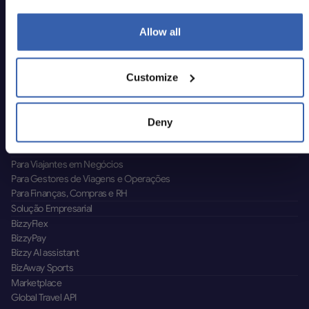
Allow all
Customize
Deny
Soluções
Visão Geral da Plataforma
Para Viajantes em Negócios
Para Gestores de Viagens e Operações
Para Finanças, Compras e RH
Solução Empresarial
BizzyFlex
BizzyPay
Bizzy AI assistant
BizAway Sports
Marketplace
Global Travel API