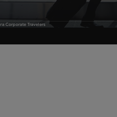
ara Corporate Travelers
al aeropuerto
 de viajes de tu empresa