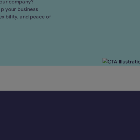
your company?
lp your business
xibility, and peace of
Pie de pá