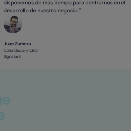
isponemos de más tiempo para centrarnos en el
esarrollo de nuestro negocio.”
uan Zamora
fundador y CEO
gnaturit
ue
e