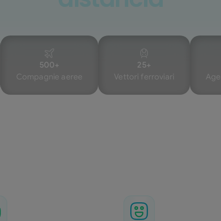
500+
25+
Compagnie aeree
Vettori ferroviari
Age
estiona todos tus viajes de negocios en una sola platafor