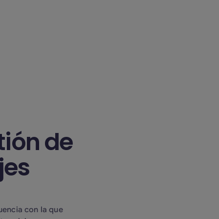
mos, puedes apoyar el
Reforestation Projects
 plantación de
ares, contribuyendo a
sorción de CO2
ada por tus reservas.
tión de
jes
uencia con la que