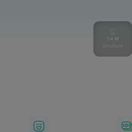
1.4 M
Strutture
G