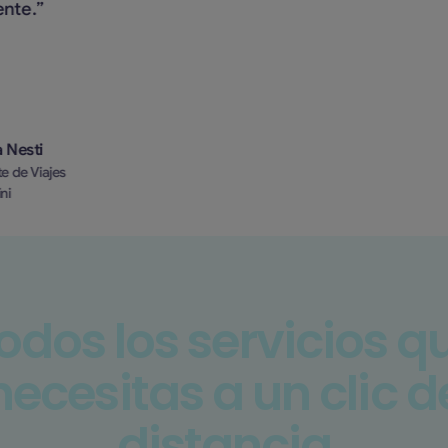
e.”
d
d
sti
J
Viajes
Co
Si
odos los servicios q
necesitas a un clic d
distancia