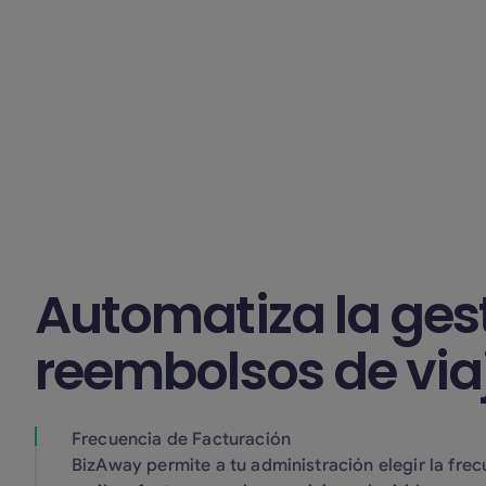
cénti
el 80% del costo del viaje
Eden 
reembolsado.
en la
¡Puedes añadir BizzyFlex con
mangl
solo un clic durante el
la ab
proceso de reserva!
gener
Automatiza la ges
reembolsos de via
Frecuencia de Facturación
BizAway permite a tu administración elegir la frec