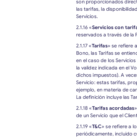
son proporcionados direct
las tarifas, la disponibili
Servicios.
2.1.16 «
Servicios con tari
reservados a través de la 
2.1.17 «
Tarifas
» se refiere 
Bono, las Tarifas se entien
en el caso de los Servicios
la validez indicada en el 
dichos impuestos). A vece
Servicio: estas tarifas, p
ejemplo, en materia de ca
La definición incluye las T
2.1.18 «
Tarifas acordadas
»
de un Servicio que el Clien
2.1.19
«
T&C
» se refiere a 
periódicamente, incluido c