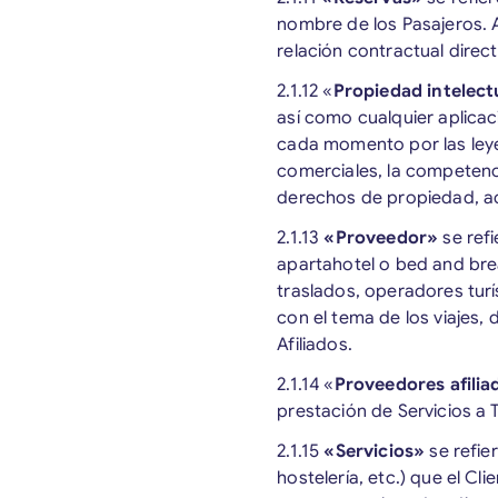
nombre de los Pasajeros. A
relación contractual direct
2.1.12 «
Propiedad intelect
así como cualquier aplicac
cada momento por las leyes
comerciales, la competencia
derechos de propiedad, act
2.1.13
«Proveedor»
se ref
apartahotel o bed and break
traslados, operadores turí
con el tema de los viajes, 
Afiliados.
2.1.14 «
Proveedores afilia
prestación de Servicios a 
2.1.15
«Servicios»
se refie
hostelería, etc.) que el Cl