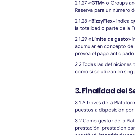
2.1.27
«GTM»
o Groups and
Reserva para un número de
2.1.28 «
BizzyFlex
» indica q
la totalidad o parte de la
2.1.29
«Límite de gasto»
i
acumular en concepto de p
prevea el pago anticipado
2.2 Todas las definiciones
como si se utilizan en singu
3. Finalidad del S
3.1 A través de la Platafo
puestos a disposición por
3.2 Como gestor de la Plat
prestación, prestación par