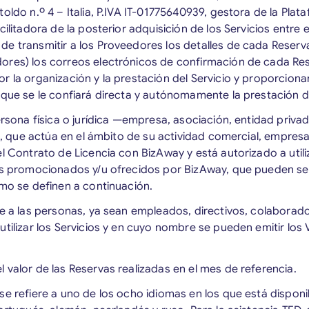
oldo n.º 4 – Italia, P.IVA IT-01775640939, gestora de la Plat
ilitadora de la posterior adquisición de los Servicios entre el
e transmitir a los Proveedores los detalles de cada Reserva 
ores) los correos electrónicos de confirmación de cada R
r la organización y la prestación del Servicio y proporcionar
 que se le confiará directa y autónomamente la prestación de
ersona física o jurídica —empresa, asociación, entidad priva
c., que actúa en el ámbito de su actividad comercial, empresar
el Contrato de Licencia con BizAway y está autorizado a utili
ios promocionados y/u ofrecidos por BizAway, que pueden ser
omo se definen a continuación.
re a las personas, ya sean empleados, directivos, colaborador
utilizar los Servicios y en cuyo nombre se pueden emitir los 
el valor de las Reservas realizadas en el mes de referencia.
 se refiere a uno de los ocho idiomas en los que está disponib