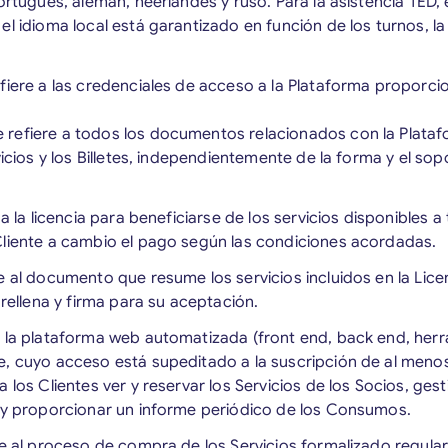
ortugués, alemán, neerlandés y ruso. Para la asistencia TED, 
l idioma local está garantizado en función de los turnos, la 
efiere a las credenciales de acceso a la Plataforma proporc
e refiere a todos los documentos relacionados con la Platafor
rvicios y los Billetes, independientemente de la forma y el s
 a la licencia para beneficiarse de los servicios disponibles a
Cliente a cambio el pago según las condiciones acordadas.
re al documento que resume los servicios incluidos en la Lice
 rellena y firma para su aceptación.
a la plataforma web automatizada (front end, back end, herra
, cuyo acceso está supeditado a la suscripción de al menos 
 los Clientes ver y reservar los Servicios de los Socios, gest
s y proporcionar un informe periódico de los Consumos.
re al proceso de compra de los Servicios formalizado regula