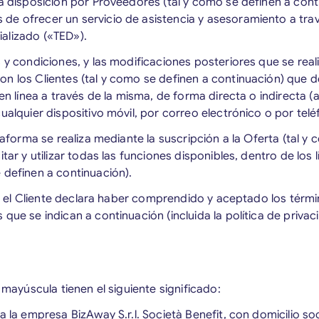
 a disposición por Proveedores (tal y como se definen a cont
de ofrecer un servicio de asistencia y asesoramiento a tra
alizado («TED»).
s y condiciones, y las modificaciones posteriores que se real
n los Clientes (tal y como se definen a continuación) que de
 en línea a través de la misma, de forma directa o indirecta (
ualquier dispositivo móvil, por correo electrónico o por telé
ataforma se realiza mediante la suscripción a la Oferta (tal y
itar y utilizar todas las funciones disponibles, dentro de los 
 definen a continuación).
rma, el Cliente declara haber comprendido y aceptado los térm
que se indican a continuación (incluida la política de privac
l mayúscula tienen el siguiente significado:
 a la empresa BizAway S.r.l. Società Benefit, con domicilio so