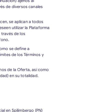
inuación) ajenos al
vés de diversos canales
icen, se aplican a todos
seen utilizar la Plataforma
a través de los
fono.
 como se define a
límites de los Términos y
inos de la Oferta, así como
idad) en su totalidad.
cial en Spilimbergo (PN)