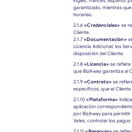
inglés, francés, español, p
garantizado, mientras que e
horarias.
2.1.6
«Credenciales»
se r
Cliente.
2.1.7
«Documentación»
s
Licencia Adicional, los Se
disposición del Cliente.
2.1.8
«Licencia»
se refiere
que BizAway garantiza al 
2.1.9
«Contrato»
se refie
específicos, que el Cliente
2.1.10
«Plataforma»
indic
aplicación correspondiente
por BizAway para permitir a
Vales, controlar los pago
2.1.11
«Reservas»
se refie