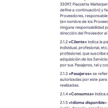
33097, Piazzetta Walterpert
define a continuación) y fac
Proveedores, responsable d
(en nombre de los Proveed
ninguna responsabilidad po
dirección del Proveedor al
2.1.2
«Cliente»
indica la p
individual, profesional, et
profesional, que suscribe 
adquisición de los Servic
por sus Pasajeros, tal y c
2.1.3
«Pasajeros»
se refie
autorizadas por este para 
realizadas.
2.1.4
«Consumos»
indica 
2.1.5
«Idioma disponible
»