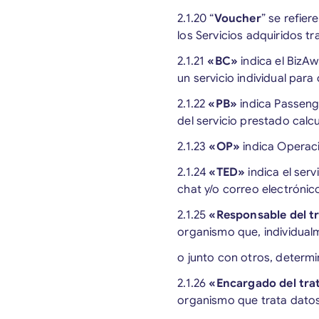
2.1.20 “
Voucher
” se refie
los Servicios adquiridos tr
2.1.21
«BC»
indica el BizA
un servicio individual par
2.1.22
«PB»
indica Passeng
del servicio prestado cal
2.1.23
«OP»
indica Operaci
2.1.24
«TED»
indica el ser
chat y/o correo electróni
2.1.25
«Responsable del t
organismo que, individua
o junto con otros, determi
2.1.26
«Encargado del tra
organismo que trata datos